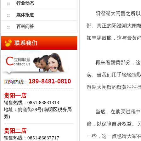
行业动态
阳澄湖大闸蟹之所以声
媒体报道
部。真正的阳澄湖大闸
百科问答
加丰满鼓胀，这与膏黄
再来看蟹黄部分，这
实。当我们用手轻轻捏
澄湖大闸蟹的蟹黄往往
贵阳一店
销售热线：0851-83831313
地址：箭道街28号(南明区税务局
当然，在购买过程中
旁)
赔，以保障自身权益。
贵阳二店
一些，这一点也请大家
销售热线：0851-86837717