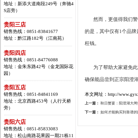
地址：新添大道南段249号（奔驰4
S店旁）
然而，更值得我们警
贵阳三店
的是，其中仅有1个品
销售热线：0851-83841677
地址：黔江路182号（江南苑）
枉钱。
贵阳四店
销售热线：0851-84776088
地址：金朱东路42号（金龙国际花
为了帮助大家避免此
园）
确保能品尝到正宗阳澄
贵阳五店
销售热线：0851-84841169
本文网址：http://www.gyxzd
地址：北京西路453号（人行天桥
上一篇：
秋日蟹宴：阳澄湖大闸
旁）
下一篇：
如何才能购买到靠谱的
贵阳六店
销售热线：0851-85833083
地址：松山南路花果园一期21栋11