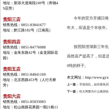
地址：新添大道南段249号（奔驰4
S店旁）
今年的官方开捕日将定在
贵阳三店
销售热线：0851-83841677
年大，应该是个丰收年。
地址：黔江路182号（江南苑）
贵阳四店
按照阳澄湖新三年生
销售热线：0851-84776088
地址：金朱东路42号（金龙国际花
虽然亩产提高了，但是总
园）
0吨的样子。
贵阳五店
销售热线：0851-84841169
本文网址：http://www.gyxzd
地址：北京西路453号（人行天桥
上一篇：
市场混乱，如何避免买
旁）
下一篇：
吃大闸蟹为什么饿得快
贵阳六店
销售热线：0851-85833083
地址：松山南路花果园一期21栋11