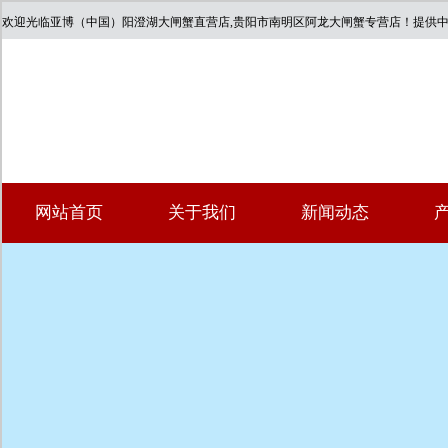
欢迎光临亚博（中国）阳澄湖大闸蟹直营店,贵阳市南明区阿龙大闸蟹专营店！提供
网站首页
关于我们
新闻动态