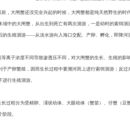
前，大闸蟹还没完全兴起的时候，大闸蟹都是纯天然野生的时
水域中的大闸蟹，从出生到死亡有两次洄游，一是幼时的索饵洄
后的生殖洄游——从淡水游向入海口交配、产卵、孵化，即降河
钙等离子浓度不同导致渗透压不同，对大闸蟹的生长、生殖的影
利于产卵繁殖，因而生长过程中要溯河而上进行索饵洄游；反过
下进行生殖洄游。
生长过程分为受精卵、溞状幼体、大眼幼体（蟹苗）、仔蟹（豆
个阶段。