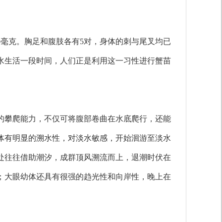
毫克。胸足和腹肢各有5对，身体的刺与尾叉均已
水生活一段时间，人们正是利用这一习性进行蟹苗
的攀爬能力，不仅可将腹部卷曲在水底爬行，还能
体有明显的溯水性，对淡水敏感，开始洄游至淡水
处往往借助潮汐，成群顶风溯流而上，退潮时伏在
；大眼幼体还具有很强的趋光性和向岸性，晚上在