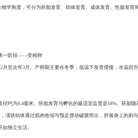
生物学角度，可分为胚胎发育、幼体发育、成体发育、性腺发育
第一阶段——受精卵
12月至次年3月。产卵期主要在冬季，低温下发育缓慢，水温回
直径约为0.4毫米。胚胎发育与孵化的最适宜盐度是18%。胚胎
右时，溞状幼体通过肌肉收缩与颚足摆动破膜而出，舒展身上的刺
开始独立生活。