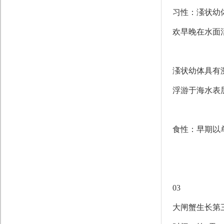
习性：溞状幼
欢早晚在水面
溞状幼体具有
浮游于海水表
食性：早期以
03
大闸蟹生长第