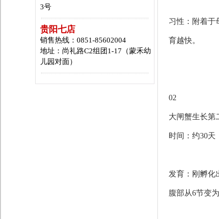
3号
习性：附着于
贵阳七店
销售热线：0851-85602004
育越快。
地址：尚礼路C2组团1-17（蒙禾幼
儿园对面）
02
大闸蟹生长第
时间：约30天
发育：刚孵化
腹部从6节变