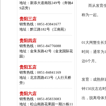
地址：新添大道南段249号（奔驰4
而从发育
S店旁）
称为一起。
贵阳三店
销售热线：0851-83841677
地址：黔江路182号（江南苑）
贵阳四店
01
大闸蟹生长
销售热线：0851-84776088
地址：金朱东路42号（金龙国际花
时间：通常为
园）
达6个月。
贵阳五店
销售热线：0851-84841169
地址：北京西路453号（人行天桥
发育：成熟卵
旁）
钟150次左
贵阳六店
出，脱离母体
销售热线：0851-85833083
地址：松山南路花果园一期21栋11