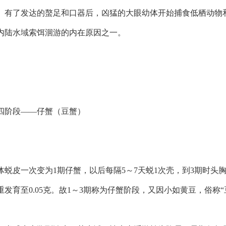
。有了发达的螯足和口器后，凶猛的大眼幼体开始捕食低栖动物
内陆水域索饵洄游的内在原因之一。
四阶段——仔蟹（豆蟹）
体蜕皮一次变为1期仔蟹，以后每隔5～7天蜕1次壳，到3期时
发育至0.05克。故1～3期称为仔蟹阶段，又因小如黄豆，俗称“