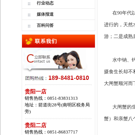
行业动态
在90年代以
媒体报道
进行的，天然
百科问答
游；二是成熟
水中钠、
摄食生长却不
大闸蟹顺河而
贵阳一店
销售热线：0851-83831313
地址：箭道街28号(南明区税务局
大闸蟹的
旁)
蟹）和亲蟹八
贵阳二店
销售热线：0851-86837717