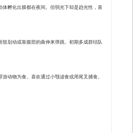
幼体孵化出膜都在夜间。但弱光下却是趋光性，喜
附肢划动或靠腹部的曲伸来弹跳。初期多成群结队
浮游动物为食。喜欢通过小颚滤食或用尾叉捕食。