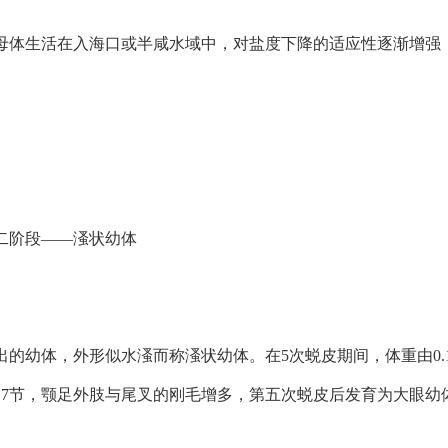
母体生活在入海口或半咸水域中，对盐度下降的适应性逐渐增强；
二阶段——溞状幼体
出的幼体，外形似水溞而称溞状幼体。在5次蜕皮期间，体重由0.1
为7节，颚足外肢与尾叉的刚毛增多，第五次蜕皮后发育为大眼幼