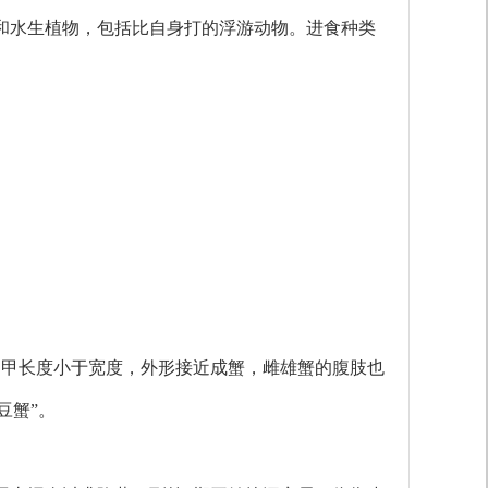
和水生植物，包括比自身打的浮游动物。进食种类
头胸甲长度小于宽度，外形接近成蟹，雌雄蟹的腹肢也
豆蟹”。