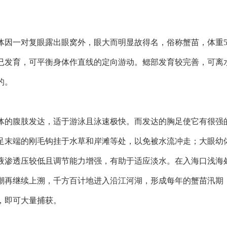
体因一对复眼露出眼窝外，眼大而明显故得名，俗称蟹苗，体重5
已发育，可平衡身体作直线的定向游动。鳃部发育较完善，可离
的。
体的腹肢发达，适于游泳且泳速极快。而发达的胸足使它有很强
足末端的刚毛钩挂于水草和岸滩等处，以免被水流冲走；大眼幼
液渗透压较低且调节能力增强，有助于适应淡水。在入海口浅海
潮再继续上溯，千方百计地进入沿江河湖，形成每年的蟹苗汛期
，即可大量捕获。