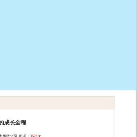
的成长全程
湖大闸蟹公司 阅读：
3626
次