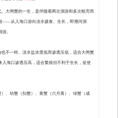
代。大闸蟹的一生，是伴随着两次洄游和多次蜕壳而
游——从入海口游向淡水摄食、生长，即溯河洄
洄游。
响也不一样。淡水盐浓度低而渗透压低，适合大闸蟹
来入海口渗透压高，适合繁殖但不利于生长，促使
蟹）、幼蟹（扣蟹）、黄蟹（六月黄）、绿蟹（成