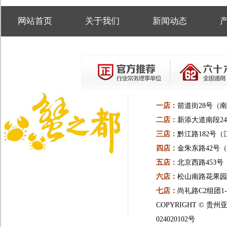
网站首页
关于我们
新闻动态
一店：
箭道街28号（
二店：
新添大道南段24
三店：
黔江路182号（
四店：
金朱东路42号
五店：
北京西路453
六店：
松山南路花果园一
七店：
尚礼路C2组团1
COPYRIGHT ©
024020102号