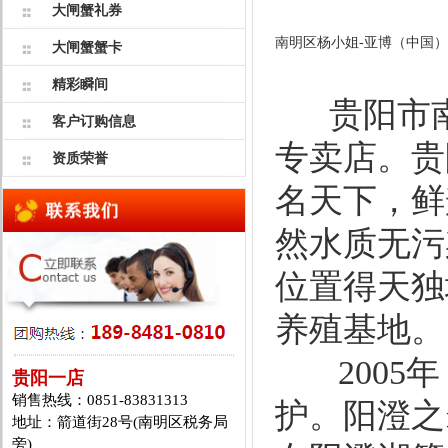
大闸蟹礼券
南明区杨小姐-亚博（中国）
大闸蟹蟹卡
精彩瞬间
贵阳市南
客户订购信息
专卖店。贵
资质荣誉
名天下，鲜
然水质无污
位置得天独
养殖基地。
2005年
贵阳一店
销售热线：0851-83831313
护。阳澄之
地址：箭道街28号(南明区税务局
旁)