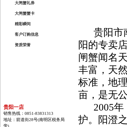
大闸蟹礼券
大闸蟹蟹卡
精彩瞬间
贵阳市南
客户订购信息
阳的专卖
资质荣誉
闸蟹闻名
丰富，天
标准，地理
亩，是无
2005
贵阳一店
销售热线：0851-83831313
护。阳澄
地址：箭道街28号(南明区税务局
旁)