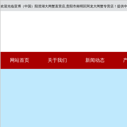
欢迎光临亚博（中国）阳澄湖大闸蟹直营店,贵阳市南明区阿龙大闸蟹专营店！提供
网站首页
关于我们
新闻动态