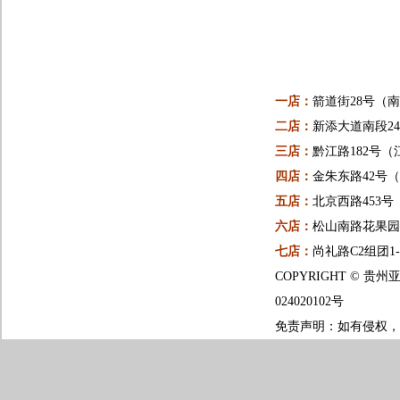
一店：
箭道街28号（
二店：
新添大道南段24
三店：
黔江路182号（
四店：
金朱东路42号
五店：
北京西路453
六店：
松山南路花果园一
七店：
尚礼路C2组团1
COPYRIGHT ©
024020102号
免责声明：如有侵权，请