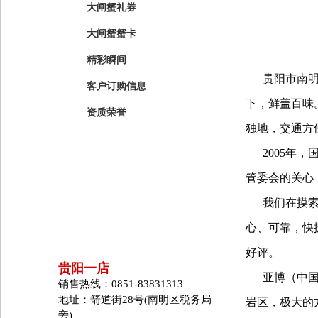
大闸蟹礼券
大闸蟹蟹卡
精彩瞬间
贵阳市南明区
客户订购信息
下，鲜盖百味
资质荣誉
独地，交通方
2005年，
管委会的关心，
我们在摸索中
心、可靠，快
好评。
贵阳一店
亚博（中国）
销售热线：0851-83831313
地址：箭道街28号(南明区税务局
岩区，极大的
旁)