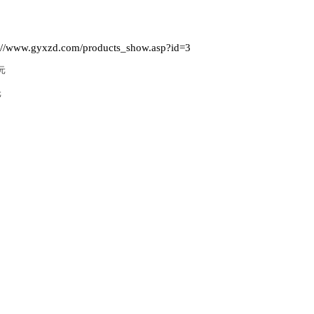
ww.gyxzd.com/products_show.asp?id=3
元
元