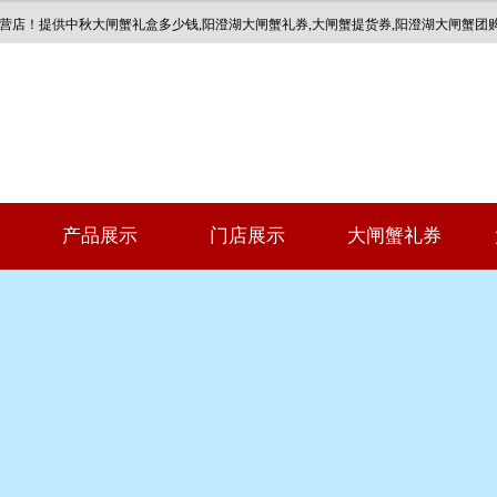
专营店！提供
中秋大闸蟹礼盒多少钱
,阳澄湖大闸蟹礼券,大闸蟹提货券,阳澄湖大闸蟹团
产品展示
门店展示
大闸蟹礼券